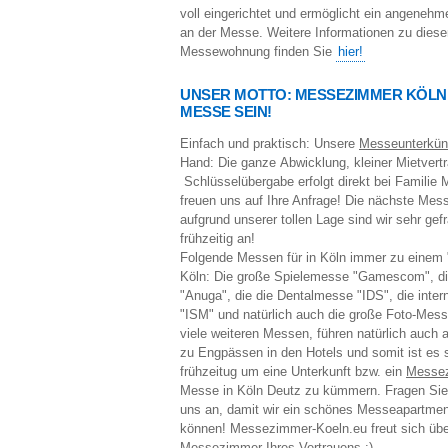
voll eingerichtet und ermöglicht ein angeneh
an der Messe. Weitere Informationen zu diese
Messewohnung finden Sie
hier!
UNSER MOTTO: MESSEZIMMER KÖLN
MESSE SEIN!
Einfach und praktisch: Unsere
Messeunterkün
Hand: Die ganze Abwicklung, kleiner Mietvertr
Schlüsselübergabe erfolgt direkt bei Familie 
freuen uns auf Ihre Anfrage! Die nächste Me
aufgrund unserer tollen Lage sind wir sehr gefr
frühzeitig an!
Folgende Messen für in Köln immer zu einem 
Köln: Die große Spielemesse "Gamescom", d
"Anuga", die die Dentalmesse "IDS", die inte
"ISM" und natürlich auch die große Foto-Mes
viele weiteren Messen, führen natürlich auch 
zu Engpässen in den Hotels und somit ist es s
frühzeitug um eine Unterkunft bzw. ein
Messe
Messe in Köln Deutz zu kümmern. Fragen Sie d
uns an, damit wir ein schönes Messeapartment
können! Messezimmer-Koeln.eu freut sich übe
Messezimmer
Ihres Vertrauens :)