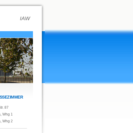
IAW
SSEZIMMER
tr. 87
a, Whg 1
a, Whg 2