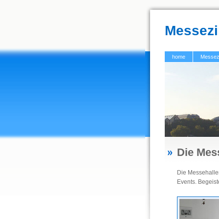
Messez
home
Messez
Die Me
Die Messehalle
Events. Begeist