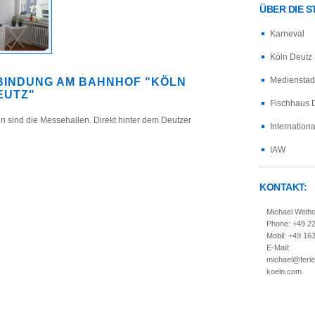
ÜBER DIE 
Karneval
Köln Deutz
Medienstad
BINDUNG AM BAHNHOF "KÖLN
EUTZ"
Fischhaus 
n sind die Messehallen. Direkt hinter dem Deutzer
Internation
IAW
KONTAKT:
Michael Weih
Phone: +49 2
Mobil: +49 16
E-Mail:
michael@feri
koeln.com