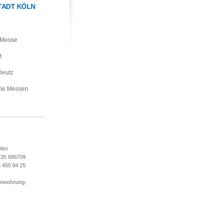
STADT KÖLN
 Messe
t
Deutz
ale Messen
ofen
235 686709
3 450 94 25
enwohnung-