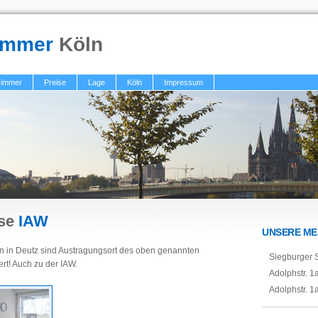
immer
Köln
immer
Preise
Lage
Köln
Impressum
sse
IAW
UNSERE ME
n in Deutz sind Austragungsort des oben genannten
Siegburger S
ert! Auch zu der IAW.
Adolphstr. 1
Adolphstr. 1