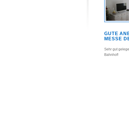
GUTE AN
MESSE D
Sehr gut gelege
Bahnhof!