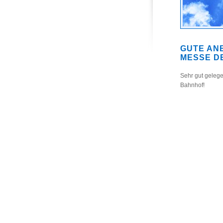
GUTE AN
MESSE D
Sehr gut gelege
Bahnhof!