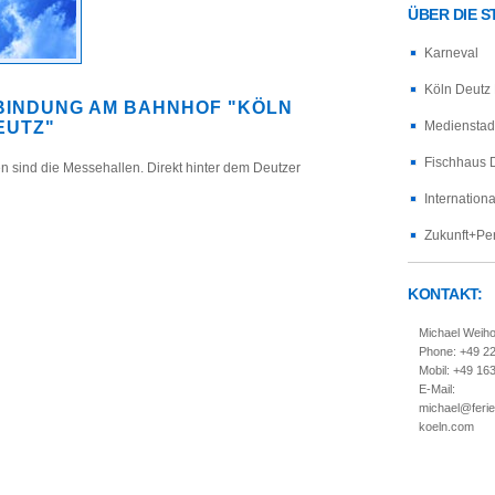
ÜBER DIE 
Karneval
Köln Deutz
BINDUNG AM BAHNHOF "KÖLN
EUTZ"
Medienstad
Fischhaus 
n sind die Messehallen. Direkt hinter dem Deutzer
Internation
Zukunft+Pe
KONTAKT:
Michael Weih
Phone: +49 2
Mobil: +49 16
E-Mail:
michael@feri
koeln.com