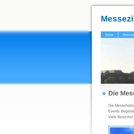
Messez
home
Messez
Die Me
Die Messehalle
Events. Begeist
Viele Besucher 