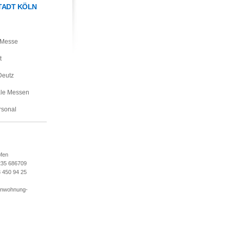
STADT KÖLN
 Messe
t
Deutz
ale Messen
rsonal
ofen
235 686709
3 450 94 25
enwohnung-