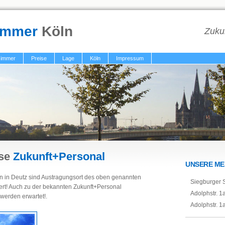
immer
Köln
Zuku
immer
Preise
Lage
Köln
Impressum
sse
Zukunft+Personal
UNSERE ME
n in Deutz sind Austragungsort des oben genannten
Siegburger S
ert! Auch zu der bekannten Zukunft+Personal
Adolphstr. 1
werden erwartet!.
Adolphstr. 1