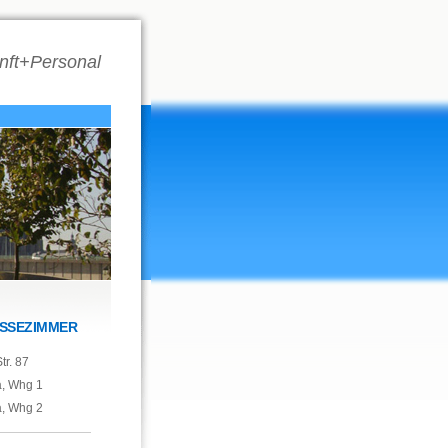
nft+Personal
SSEZIMMER
tr. 87
a, Whg 1
a, Whg 2