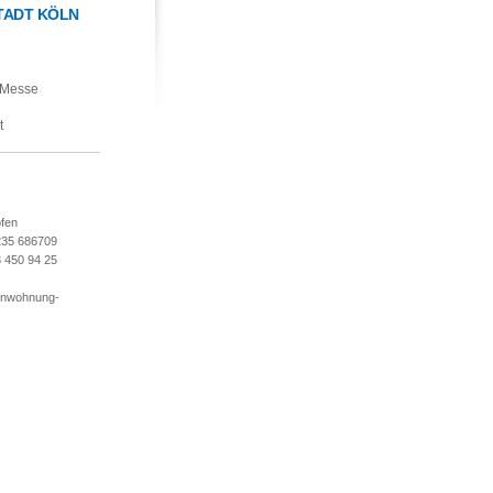
STADT KÖLN
 Messe
t
ofen
235 686709
3 450 94 25
enwohnung-