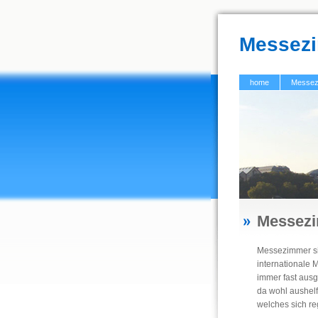
Messez
home
Messez
Messez
Messezimmer sin
internationale 
immer fast aus
da wohl aushelf
welches sich re