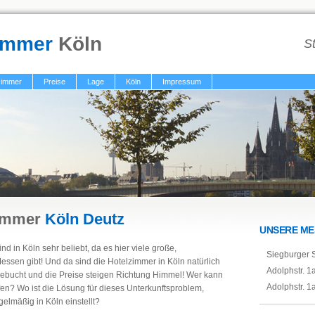
immer
Köln
St
immer
Preise
Lage
Köln
Impressum
immer
Köln Deutz
UNSERE ME
d in Köln sehr beliebt, da es hier viele große,
Siegburger S
Messen gibt! Und da sind die Hotelzimmer in Köln natürlich
Adolphstr. 1
gebucht und die Preise steigen Richtung Himmel! Wer kann
Adolphstr. 1
en? Wo ist die Lösung für dieses Unterkunftsproblem,
gelmäßig in Köln einstellt?