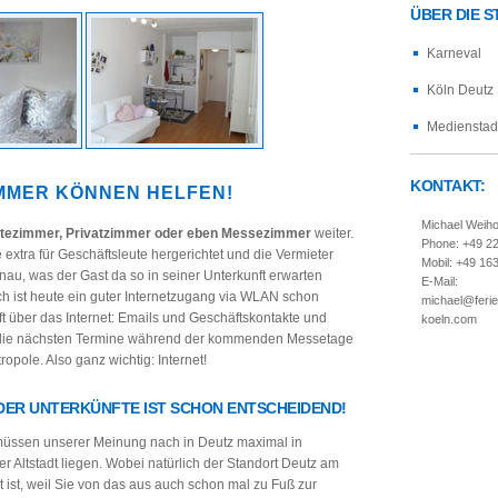
ÜBER DIE 
Karneval
Köln Deutz
Medienstad
KONTAKT:
MMER KÖNNEN HELFEN!
Michael Weih
tezimmer, Privatzimmer oder eben Messezimmer
weiter.
Phone: +49 2
 extra für Geschäftsleute hergerichtet und die Vermieter
Mobil: +49 16
au, was der Gast da so in seiner Unterkunft erwarten
E-Mail:
ch ist heute ein guter Internetzugang via WLAN schon
michael@feri
äuft über das Internet: Emails und Geschäftskontakte und
koeln.com
h die nächsten Termine während der kommenden Messetage
opole. Also ganz wichtig: Internet!
DER UNTERKÜNFTE IST SCHON ENTSCHEIDEND!
ssen unserer Meinung nach in Deutz maximal in
r Altstadt liegen. Wobei natürlich der Standort Deutz am
 ist, weil Sie von das aus auch schon mal zu Fuß zur