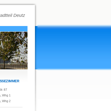
adtteil Deutz
SSEZIMMER
tr. 87
a, Whg 1
a, Whg 2