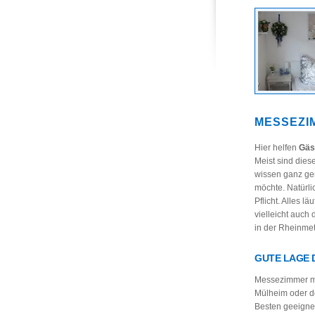
MESSEZI
Hier helfen
Gäs
Meist sind diese
wissen ganz gen
möchte. Natürli
Pflicht. Alles l
vielleicht auc
in der Rheinmetr
GUTE LAGE 
Messezimmer mü
Mülheim oder de
Besten geeignet